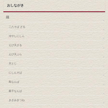
おしながき
麺
二八そば ざる
冷やしにしん
えび天ざる
えび天ぷら
天とじ
にしんそば
鳥なんば
親子なんば
きざみきつね