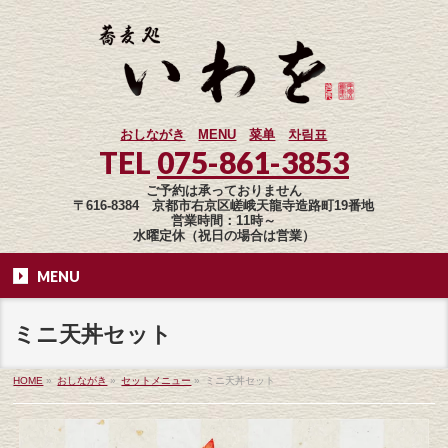
おしながき
MENU
菜单
차림표
TEL
075-861-3853
ご予約は承っておりません
〒616-8384 京都市右京区嵯峨天龍寺造路町19番地
営業時間：11時～
水曜定休（祝日の場合は営業）
MENU
ミニ天丼セット
HOME
»
おしながき
»
セットメニュー
»
ミニ天丼セット