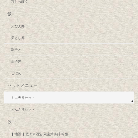
京しっぽく
飯
えび天丼
天とじ丼
親子丼
玉子丼
ごはん
セットメニュー
ミニ天丼セット
どんぶりセット
飲
▎地酒 ▎佐々木酒造 聚楽第 純米吟醸