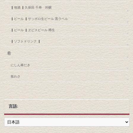
▎地酒 ▎久保田 千寿 吟醸
▎ビール ▎サッポロ生ビール 黒ラベル
▎ビール ▎ヱビスビール 樽生
▎ソフトドリンク ▎
肴
にしん棒だき
板わさ
言語: