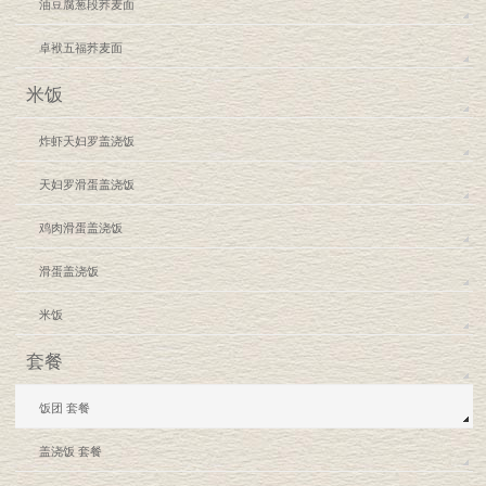
油豆腐葱段荞麦面
卓袱五福荞麦面
米饭
炸虾天妇罗盖浇饭
天妇罗滑蛋盖浇饭
鸡肉滑蛋盖浇饭
滑蛋盖浇饭
米饭
套餐
饭团 套餐
盖浇饭 套餐