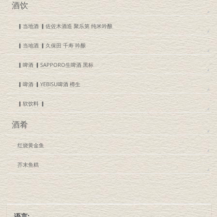
酒饮
▎当地酒 ▎佐佐木酒造 聚乐第 纯米吟酿
▎当地酒 ▎久保田 千寿 吟酿
▎啤酒 ▎SAPPORO生啤酒 黑标
▎啤酒 ▎YEBISU啤酒 樽生
▎软饮料 ▎
酒肴
红烧黄金鱼
芥末鱼糕
语言: