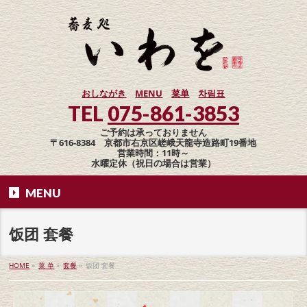
おしながき
MENU
菜单
차림표
TEL
075-861-3853
ご予約は承っておりません
〒616-8384 京都市右京区嵯峨天龍寺造路町19番地
営業時間：11時～
水曜定休（祝日の場合は営業）
MENU
饭团 套餐
HOME
»
菜 单
»
套餐
»
饭团 套餐