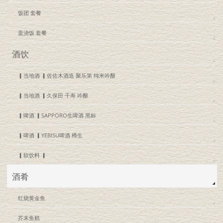
饭团 套餐
盖浇饭 套餐
酒饮
▎当地酒 ▎佐佐木酒造 聚乐第 纯米吟酿
▎当地酒 ▎久保田 千寿 吟酿
▎啤酒 ▎SAPPORO生啤酒 黑标
▎啤酒 ▎YEBISU啤酒 樽生
▎软饮料 ▎
酒肴
红烧黄金鱼
芥末鱼糕