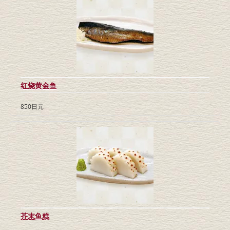
红烧黄金鱼
850日元
芥末鱼糕