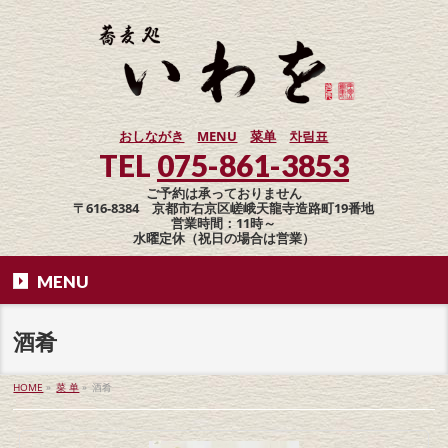
おしながき
MENU
菜单
차림표
TEL
075-861-3853
ご予約は承っておりません
〒616-8384 京都市右京区嵯峨天龍寺造路町19番地
営業時間：11時～
水曜定休（祝日の場合は営業）
MENU
酒肴
HOME
»
菜 单
»
酒肴