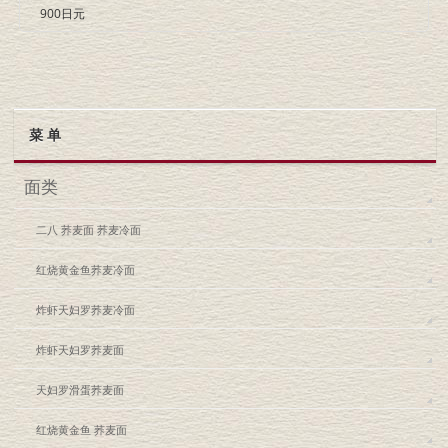
900日元
菜 单
面类
二八 荞麦面 荞麦冷面
红烧黄金鱼荞麦冷面
炸虾天妇罗荞麦冷面
炸虾天妇罗荞麦面
天妇罗滑蛋荞麦面
红烧黄金鱼 荞麦面