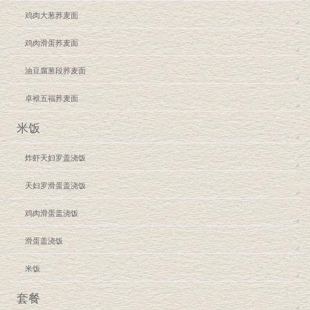
鸡肉大葱荞麦面
鸡肉滑蛋荞麦面
油豆腐葱段荞麦面
卓袱五福荞麦面
米饭
炸虾天妇罗盖浇饭
天妇罗滑蛋盖浇饭
鸡肉滑蛋盖浇饭
滑蛋盖浇饭
米饭
套餐