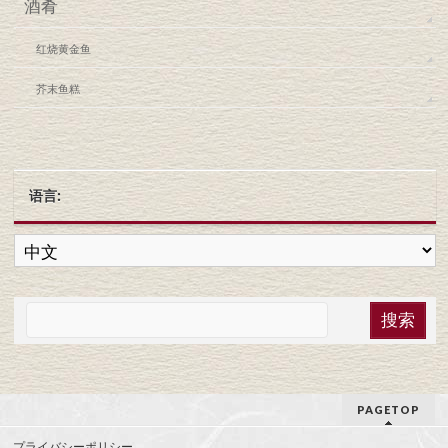
酒肴
红烧黄金鱼
芥末鱼糕
语言:
PAGETOP
プライバシーポリシー