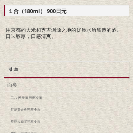
１合（180ml） 900日元
用京都的大米和秀吉渊源之地的优质水所酿造的酒。
口味醇厚，口感清爽。
菜 单
面类
二八 荞麦面 荞麦冷面
红烧黄金鱼荞麦冷面
炸虾天妇罗荞麦冷面