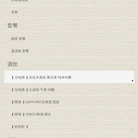
米饭
套餐
饭团 套餐
盖浇饭 套餐
酒饮
▎当地酒 ▎佐佐木酒造 聚乐第 纯米吟酿
▎当地酒 ▎久保田 千寿 吟酿
▎啤酒 ▎SAPPORO生啤酒 黑标
▎啤酒 ▎YEBISU啤酒 樽生
▎软饮料 ▎