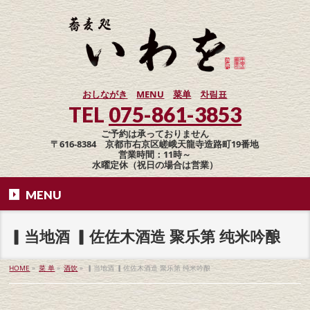
おしながき
MENU
菜单
차림표
TEL
075-861-3853
ご予約は承っておりません
〒616-8384 京都市右京区嵯峨天龍寺造路町19番地
営業時間：11時～
水曜定休（祝日の場合は営業）
MENU
▎当地酒 ▎佐佐木酒造 聚乐第 纯米吟酿
HOME
»
菜 单
»
酒饮
»
▎当地酒 ▎佐佐木酒造 聚乐第 纯米吟酿