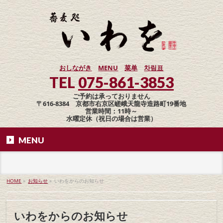
おしながき
MENU
菜单
차림표
TEL
075-861-3853
ご予約は承っておりません
〒616-8384 京都市右京区嵯峨天龍寺造路町19番地
営業時間：11時～
水曜定休（祝日の場合は営業）
MENU
HOME
»
お知らせ
»
いわをからのお知らせ
いわをからのお知らせ