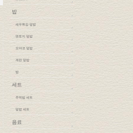
밥
새우튀김 덮밥
덴토지 덮밥
오야코 덮밥
계란 덮밥
밥
세트
주먹밥 세트
덮밥 세트
음료