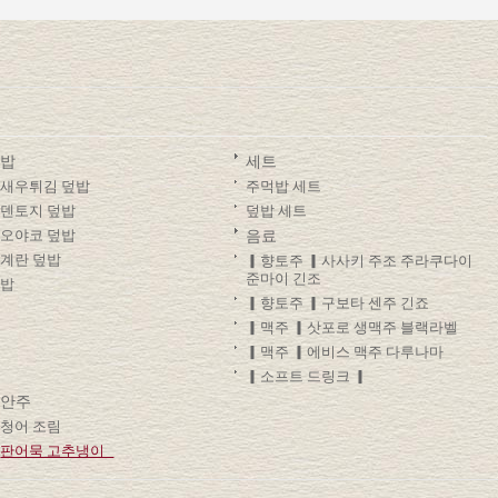
밥
세트
새우튀김 덮밥
주먹밥 세트
덴토지 덮밥
덮밥 세트
오야코 덮밥
음료
계란 덮밥
▎향토주 ▎사사키 주조 주라쿠다이
준마이 긴조
밥
▎향토주 ▎구보타 센주 긴죠
▎맥주 ▎삿포로 생맥주 블랙라벨
▎맥주 ▎에비스 맥주 다루나마
▎소프트 드링크 ▎
안주
청어 조림
판어묵 고추냉이