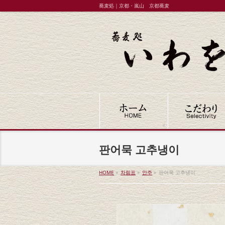
蕎麦処｜京都・嵐山 京都蕎麦
판어묵 고추냉이
HOME
»
차림표
»
안주
»
판어묵 고추냉이