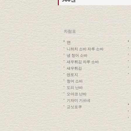
차림표
면
니하치 소바 자루 소바
냉 청어 소바
새우튀김 자루 소바
새우튀김
덴토지
청어 소바
도리 난바
오야코 난바
기자미 기쓰네
교싯포쿠