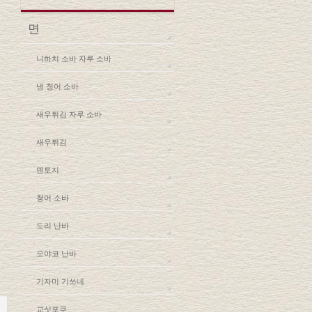
면
니하치 소바 자루 소바
냉 청어 소바
새우튀김 자루 소바
새우튀김
덴토지
청어 소바
도리 난바
오야코 난바
기자미 기쓰네
교싯포쿠