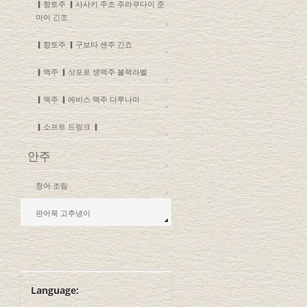
▎향토주 ▎사사키 주조 주라쿠다이 준
마이 긴조
▎향토주 ▎구보타 센주 긴죠
▎맥주 ▎삿포로 생맥주 블랙라벨
▎맥주 ▎에비스 맥주 다루나마
▎소프트 드링크 ▎
안주
청어 조림
판어묵 고추냉이
Language: