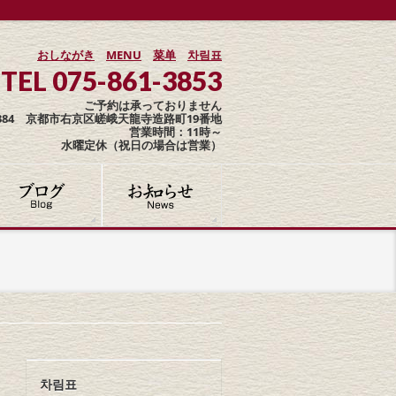
おしながき
MENU
菜单
차림표
TEL 075-861-3853
ご予約は承っておりません
-8384 京都市右京区嵯峨天龍寺造路町19番地
営業時間：11時～
水曜定休（祝日の場合は営業）
차림표