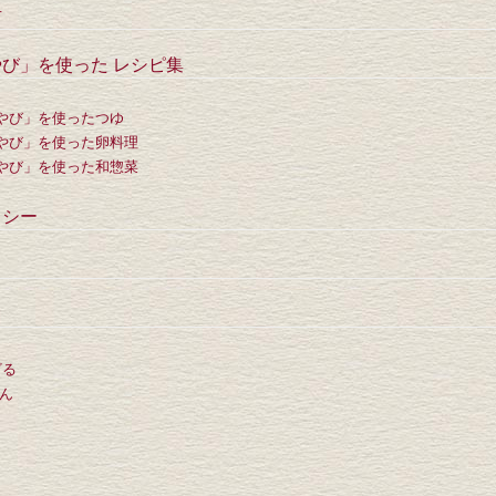
材
び」を使った レシピ集
やび」を使ったつゆ
やび」を使った卵料理
やび」を使った和惣菜
リシー
ざる
ん