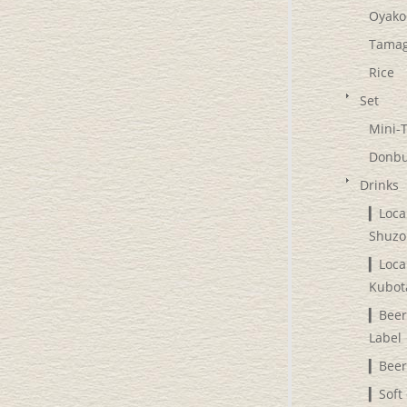
Oyako
Tama
Rice
Set
Mini-
Donbu
Drinks
▎Loca
Shuzo
▎Loca
Kubot
▎Beer
Label
▎Beer
▎Soft 