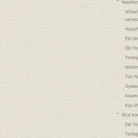
Noodle
Nihach
serve
Hiyash
Ebi te
Ebi T
Tentoj
Nishi
Tori 
Oyako
Kizam
Kyo S
Rice bo
Ebi T
Tento