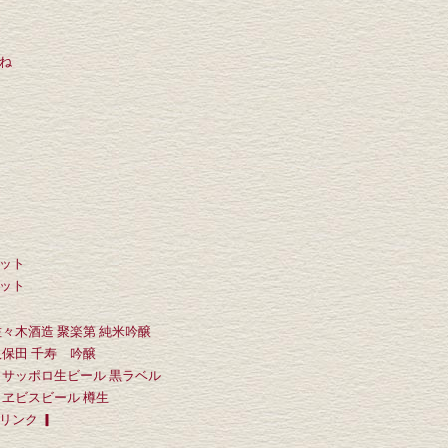
ね
ット
ット
佐々木酒造 聚楽第 純米吟醸
久保田 千寿 吟醸
▎サッポロ生ビール 黒ラベル
▎ヱビスビール 樽生
リンク ▎