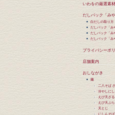
いわをの厳選素
だしパック「みや
白だしの取り方
だしパック「み
だしパック「み
だしパック「み
プライバシーポ
店舗案内
おしながき
麺
二八そば 
冷やしにし
えび天ざる
えび天ぷら
天とじ
にしんそば