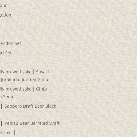
don
godon
Tendon Set
ri Set
lly brewed sake ▎Sasaki
 Jurakudai Junmai Ginjo
lly brewed sake ▎Ginjo
a Senju
 ▎Sapporo Draft Beer Black
 ▎Yebisu Beer Barreled Draft
drinks ▎