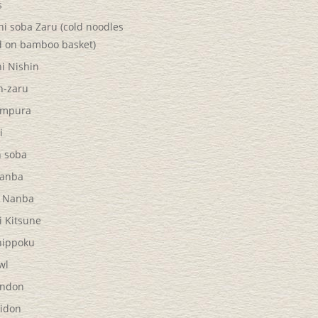
s
i soba Zaru (cold noodles
d on bamboo basket)
i Nishin
n-zaru
empura
i
n soba
Nanba
 Nanba
i Kitsune
hippoku
wl
endon
jidon