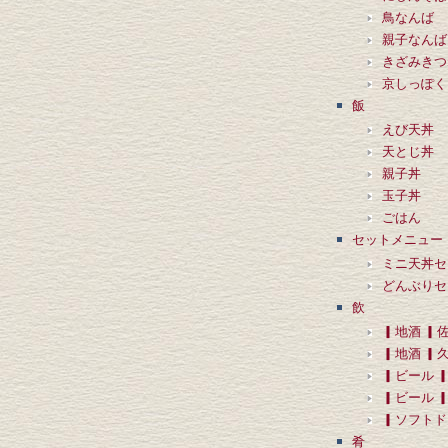
鳥なんば
親子なんば
きざみきつ
京しっぽく
飯
えび天丼
天とじ丼
親子丼
玉子丼
ごはん
セットメニュー
ミニ天丼セ
どんぶりセ
飲
▎地酒 ▎
▎地酒 ▎
▎ビール 
▎ビール 
▎ソフトド
肴