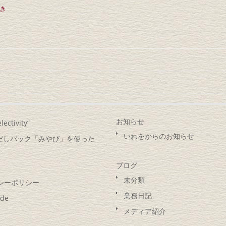
き
お知らせ
lectivity”
いわをからのお知らせ
) だしパック「みやび」を使った
ブログ
未分類
シーポリシー
業務日記
ide
メディア紹介